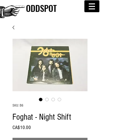
ODDSPOT
SKU: B6
Foghat - Night Shift
Price
CA$10.00